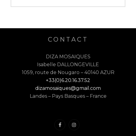
post:
S
:
C
R
É
CONTACT
A
T
DIZA MOSAIQUES
I
Isabelle DALLONGEVILLE
O
1059, route de Nougaro – 40140 AZUR
N
+33(0)6.20.16.37.52
S
dizamosaiques@gmail.com
Landes – Pays Basques – France
Élément
Élément